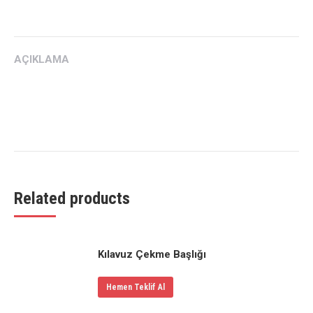
on
on
on
on
on
Twitter
Pinterest
LinkedIn
WhatsApp
Facebook
AÇIKLAMA
Related products
Kılavuz Çekme Başlığı
Hemen Teklif Al